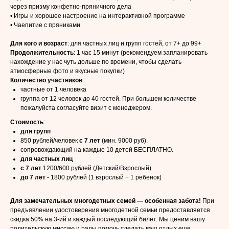
через призму конфетно-пряничного дела
• Игры и хорошее настроение на интерактивной программе
• Чаепитие с пряниками
Для кого и возраст
: для частных лиц и групп гостей, от 7+ до 99+
Продолжительность
: 1 час 15 минут (рекомендуем запланировать
нахождение у нас чуть дольше по времени, чтобы сделать
атмосферные фото и вкусные покупки)
Количество участников
:
частные от 1 человека
группа от 12 человек до 40 гостей. При большем количестве
пожалуйста согласуйте визит с менеджером.
Стоимость
:
для групп
850 рублей/человек
c 7 лет
(мин. 9000 руб).
сопровождающий на каждые 10 детей БЕСПЛАТНО.
для частных лиц
с 7 лет
1200/600 рублей (Детский/Взрослый)
до 7 лет
- 1800 рублей (1 взрослый + 1 ребенок)
Для замечательных многодетных семей — особенная забота!
При
предъявлении удостоверения многодетной семьи предоставляется
скидка 50% на 3-ий и каждый последующий билет. Мы ценим вашу
родительскую миссию и рады помочь сделать ваш отдых еще