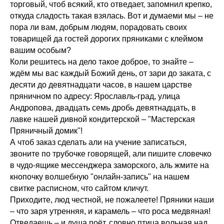
торговый, чтоб всякий, кто отведает, запомнил крепко,
откуда сладость такая взялась. Вот и думаеми мы – не
пора ли вам, добрым людям, порадовать своих
товарищей да гостей дорогих пряниками с клеймом
вашим особым?
Коли решитесь на дело такое доброе, то знайте –
ждём мы вас каждый Божий день, от зари до заката, с
десяти до девятнадцати часов, в нашем царстве
пряничном по адресу: Ярославль-град, улица
Андропова, двадцать семь дробь девятнадцать, в
лавке нашей дивной кондитерской – "Мастерская
Пряничный домик"!
А чтоб заказ сделать али на учение записаться,
звоните по трубочке говорящей, али пишите словечко
в чудо-ящике мессенджера заморского, аль жмите на
кнопочку волшебную "онлайн-запись" на нашем
свитке расписном, что сайтом кличут.
Приходите, люд честной, не пожалеете! Пряники наши
– что заря утренняя, и карамель – что роса медвяная!
Отведаешь – и душа поёт, словно птица вольная над