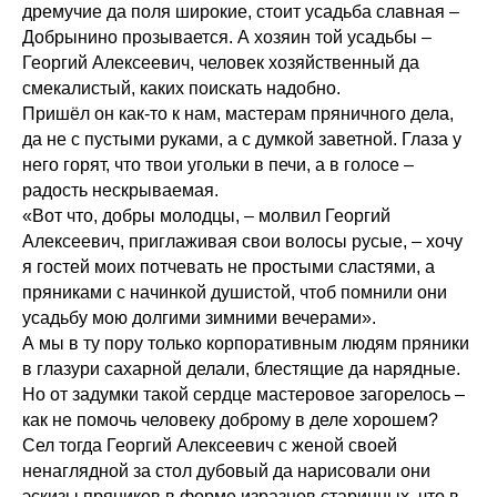
дремучие да поля широкие, стоит усадьба славная –
Добрынино прозывается. А хозяин той усадьбы –
Георгий Алексеевич, человек хозяйственный да
смекалистый, каких поискать надобно.
Пришёл он как-то к нам, мастерам пряничного дела,
да не с пустыми руками, а с думкой заветной. Глаза у
него горят, что твои угольки в печи, а в голосе –
радость нескрываемая.
«Вот что, добры молодцы, – молвил Георгий
Алексеевич, приглаживая свои волосы русые, – хочу
я гостей моих потчевать не простыми сластями, а
пряниками с начинкой душистой, чтоб помнили они
усадьбу мою долгими зимними вечерами».
А мы в ту пору только корпоративным людям пряники
в глазури сахарной делали, блестящие да нарядные.
Но от задумки такой сердце мастеровое загорелось –
как не помочь человеку доброму в деле хорошем?
Сел тогда Георгий Алексеевич с женой своей
ненаглядной за стол дубовый да нарисовали они
эскизы пряников в форме изразцов старинных, что в