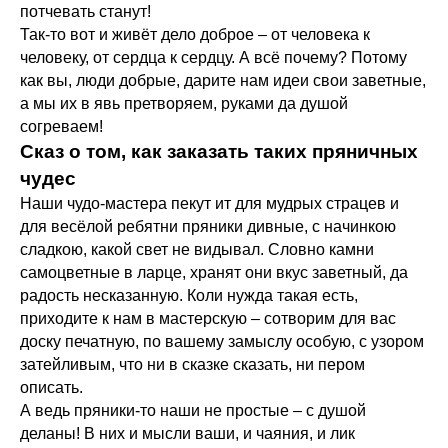
потчевать станут!
Так-то вот и живёт дело доброе – от человека к
человеку, от сердца к сердцу. А всё почему? Потому
как вы, люди добрые, дарите нам идеи свои заветные,
а мы их в явь претворяем, руками да душой
согреваем!
Сказ о том, как заказать таких пряничных
чудес
Наши чудо-мастера пекут ит для мудрых страцев и
для весёлой ребятни пряники дивные, с начинкою
сладкою, какой свет не видывал. Словно камни
самоцветные в ларце, хранят они вкус заветный, да
радость несказанную. Коли нужда такая есть,
приходите к нам в мастерскую – сотворим для вас
доску печатную, по вашему замыслу особую, с узором
затейливым, что ни в сказке сказать, ни пером
описать.
А ведь пряники-то наши не простые – с душой
деланы! В них и мысли ваши, и чаяния, и лик