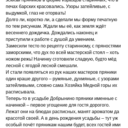
печах барских красовались. Узоры затейливые, с
выдумкой, глаз не оторвать!
Долго ли, коротко ли, а сделали мы форму печатную
по тем рисункам. Ждали мы её, как земля ждёт
весеннего дождичка. Дождались наконец и
приступили к работе с душой да умением.
Замесили тесто по рецепту старинному, с пряностями
заморскими, что дух по всей мастерской стоял – хоть
ножом режь! Начинку сготовили сладкую, будто мёд
лесной с ягодой лесной смешали.
И стали появляться из рук наших мастеров пряники
один краше другого – румяные, духмяные, с узорами
затейливыми, словно сама Хозяйка Медной горы их
расписывала.
Теперь-то в усадьбе Добрынино пряники именные с
начинкой – первое угощение для гостя дорогого.
Лежат они на блюдах расписных, манят ароматом да
красотой своей. А в день рождения усадьбы – тут уж
особый почёт пряникам нашим будет, всех гостей ими